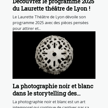
Découvrez le programme 2025
du Laurette théâtre de Lyon !
Le Laurette Théâtre de Lyon dévoile son
programme 2025 avec des pièces pensées
pour attirer et...
La photographie noir et blanc
dans le storytelling des
tatouages
La photographie noir et blanc est un art
intemporel qui continue de captiver par sa