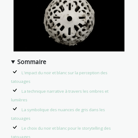
Sommaire
L'impact du noir et blanc sur la perception des
tatouages
La technique narrative à travers les ombres et
lumières
La symbolique des nuances de gris dans les
tatouages
Le choix du noir et blanc pour le storytelling des
tatouages