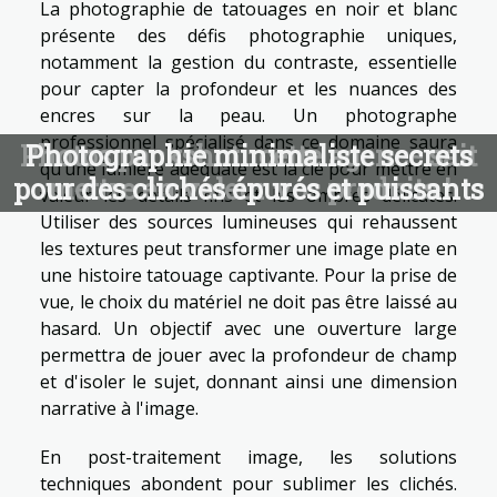
La photographie de tatouages en noir et blanc
présente des défis photographie uniques,
notamment la gestion du contraste, essentielle
pour capter la profondeur et les nuances des
encres sur la peau. Un photographe
professionnel spécialisé dans ce domaine saura
Photos packshot : cette agence sait
Photographie minimaliste secrets
qu’une lumière adéquate est la clé pour mettre en
pour des clichés épurés et puissants
mettre en valeur vos produits !
valeur les détails fins et les ombres délicates.
Utiliser des sources lumineuses qui rehaussent
les textures peut transformer une image plate en
une histoire tatouage captivante. Pour la prise de
vue, le choix du matériel ne doit pas être laissé au
hasard. Un objectif avec une ouverture large
permettra de jouer avec la profondeur de champ
et d'isoler le sujet, donnant ainsi une dimension
narrative à l'image.
En post-traitement image, les solutions
techniques abondent pour sublimer les clichés.