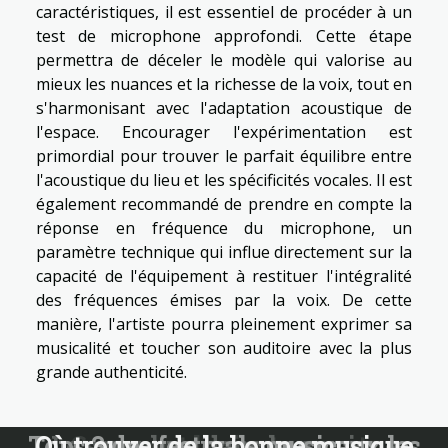
caractéristiques, il est essentiel de procéder à un
test de microphone approfondi. Cette étape
permettra de déceler le modèle qui valorise au
mieux les nuances et la richesse de la voix, tout en
s'harmonisant avec l'adaptation acoustique de
l'espace. Encourager l'expérimentation est
primordial pour trouver le parfait équilibre entre
l'acoustique du lieu et les spécificités vocales. Il est
également recommandé de prendre en compte la
réponse en fréquence du microphone, un
paramètre technique qui influe directement sur la
capacité de l'équipement à restituer l'intégralité
des fréquences émises par la voix. De cette
manière, l'artiste pourra pleinement exprimer sa
musicalité et toucher son auditoire avec la plus
grande authenticité.
Tops 3 des festivals musicaux les
Où trouver de la bonne musique
Le sampling dans la musique
Comment les instruments