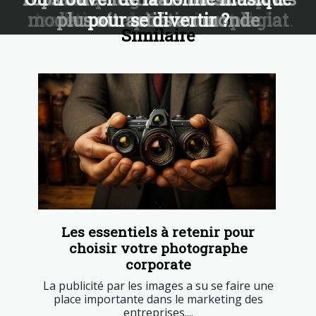
moderne inspiration ou plagiat
traditionnels favorisent-ils la
plus attractifs au monde
pour se divertir ?
Similaire
relaxation ?
Les essentiels à retenir pour
choisir votre photographe
corporate
La publicité par les images a su se faire une
place importante dans le marketing des
entreprises....